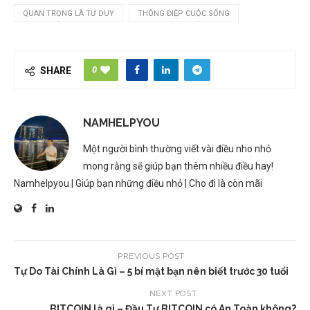
QUAN TRỌNG LÀ TƯ DUY
THÔNG ĐIỆP CUỘC SỐNG
0
SHARE
NAMHELPYOU
Một người bình thường viết vài điều nho nhỏ
mong rằng sẽ giúp bạn thêm nhiều điều hay!
Namhelpyou | Giúp bạn những điều nhỏ | Cho đi là còn mãi
PREVIOUS POST
Tự Do Tài Chính Là Gì – 5 bí mật bạn nên biết trước 30 tuổi
NEXT POST
BITCOIN là gì – Đầu Tư BITCOIN có An Toàn không?