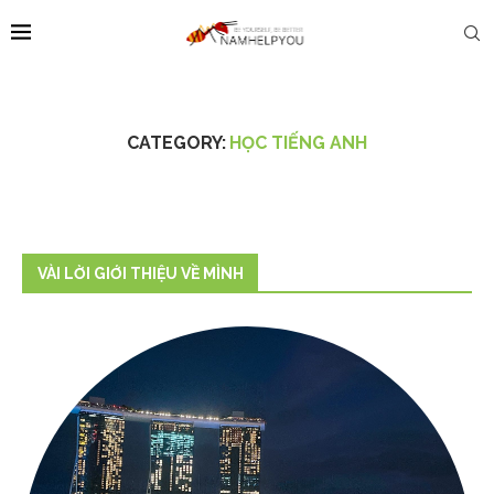
CATEGORY:
HỌC TIẾNG ANH
VÀI LỜI GIỚI THIỆU VỀ MÌNH