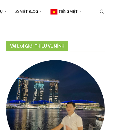
CỤ
✍️ VIẾT BLOG
TIẾNG VIỆT
VÀI LỜI GIỚI THIỆU VỀ MÌNH