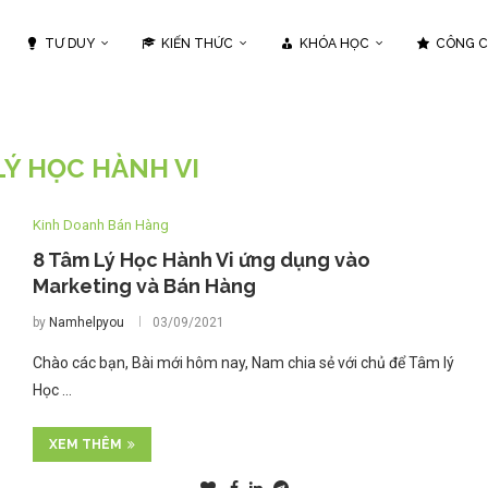
TƯ DUY
KIẾN THỨC
KHÓA HỌC
CÔNG 
LÝ HỌC HÀNH VI
Kinh Doanh Bán Hàng
8 Tâm Lý Học Hành Vi ứng dụng vào
Marketing và Bán Hàng
by
Namhelpyou
03/09/2021
Chào các bạn, Bài mới hôm nay, Nam chia sẻ với chủ để Tâm lý
Học …
XEM THÊM