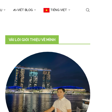
CỤ
✍️ VIẾT BLOG
TIẾNG VIỆT
VÀI LỜI GIỚI THIỆU VỀ MÌNH