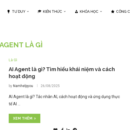
TƯ DUY
KIẾN THỨC
KHÓA HỌC
CÔNG 
 AGENT LÀ GÌ
Là Gì
AI Agent là gì? Tìm hiểu khái niệm và cách
hoạt động
by
Namhelpyou
26/08/2025
AI Agent là gì? Tác nhân AI, cách hoạt động và ứng dụng thực
tế AI …
XEM THÊM