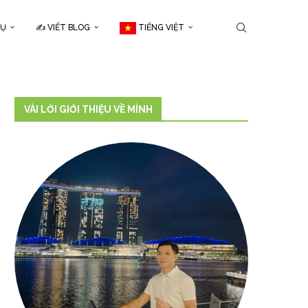
CỤ
✍️ VIẾT BLOG
TIẾNG VIỆT
VÀI LỜI GIỚI THIỆU VỀ MÌNH