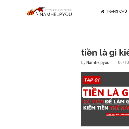
TRANG CHỦ
tiền là gì k
by
Namhelpyou
06/10