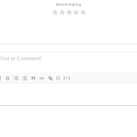
Article Rating
{}
[+]