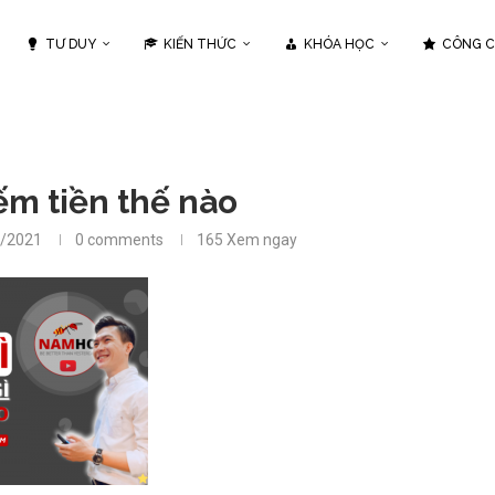
TƯ DUY
KIẾN THỨC
KHÓA HỌC
CÔNG 
iếm tiền thế nào
/2021
0 comments
165
Xem ngay