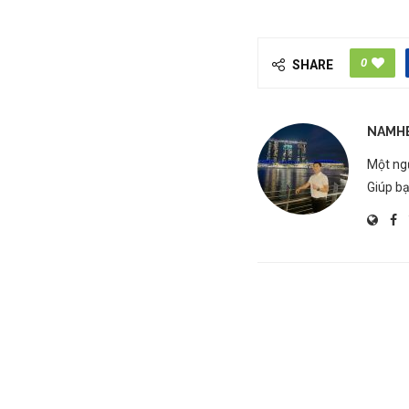
0
SHARE
NAMH
Một ngư
Giúp bạ