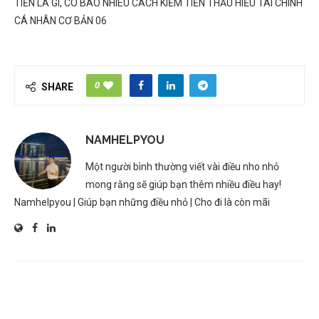
TIỀN LÀ GÌ, CÓ BAO NHIÊU CÁCH KIẾM TIỀN THẤU HIỂU TÀI CHÍNH
CÁ NHÂN CƠ BẢN 06
0
SHARE
NAMHELPYOU
Một người bình thường viết vài điều nho nhỏ
mong rằng sẽ giúp bạn thêm nhiều điều hay!
Namhelpyou | Giúp bạn những điều nhỏ | Cho đi là còn mãi